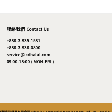
聯絡我們 Contact Us
+886-3-935-1581
+886-3-936-0800
service@icdhalal.com
09:00-18:00 ( MON-FRI )
斯蘭商務發展有限公司 Islamic Commercial Development Ltd.. Powered b