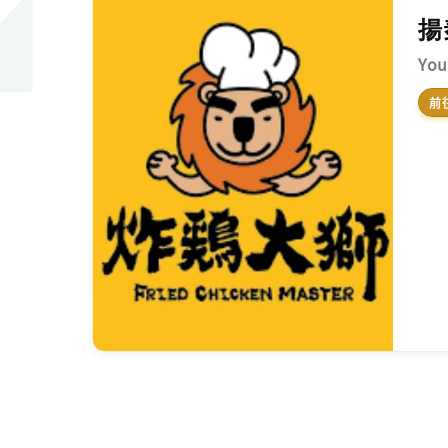
揚
You
前往