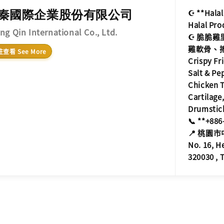
秦國際企業股份有限公司
☪️ **Hal
Halal Pro
ng Qin International Co., Ltd.
☪️ 脆
雞軟骨、
查看 See More
Crispy Fr
Salt & Pe
Chicken T
Cartilage
Drumstick
📞 **+886
📍 桃園
No. 16, H
320030 , 