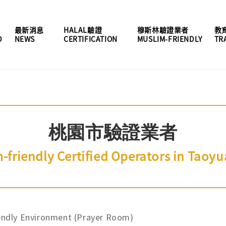
最新消息
HALAL驗證
穆斯林驗證業者
教
D
NEWS
CERTIFICATION
MUSLIM-FRIENDLY
TR
桃園市驗證業者
-friendly Certified Operators in Taoyu
endly Environment (Prayer Room)