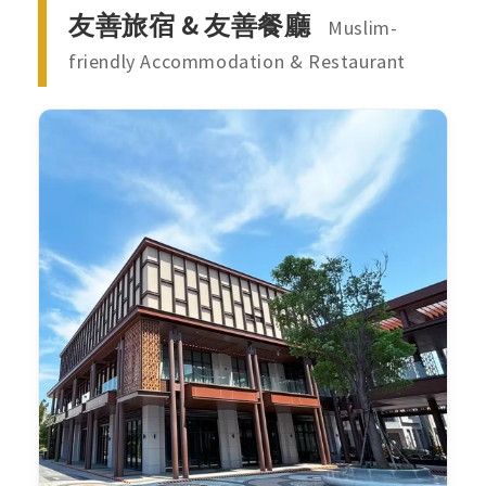
友善旅宿 & 友善餐廳
Muslim-
friendly Accommodation & Restaurant