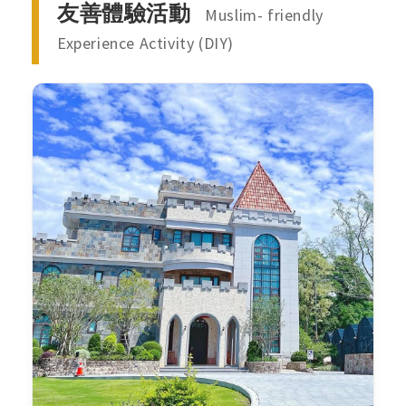
友善體驗活動
Muslim- friendly
Experience Activity (DIY)