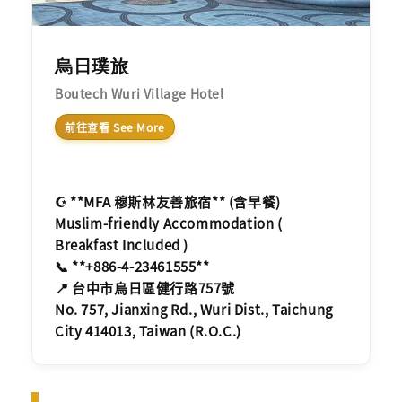
烏日璞旅
Boutech Wuri Village Hotel
前往查看 See More
☪️ **MFA 穆斯林友善旅宿** (含早餐)
Muslim-friendly Accommodation (
Breakfast Included )
📞 **+886-4-23461555**
📍 台中市烏日區健行路757號
No. 757, Jianxing Rd., Wuri Dist., Taichung
City 414013, Taiwan (R.O.C.)