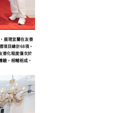
，展現宜蘭在友善
證項目總計68項，
友善化程度僅次於
體驗，相輔相成，