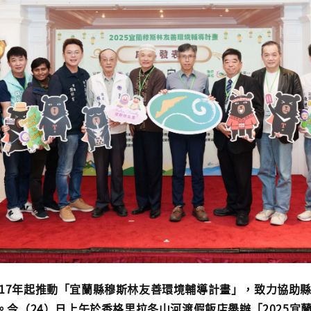
17年起推動「宜蘭縣穆斯林友善環境輔導計畫」，致力協助
。今（24）日上午於香格里拉冬山河渡假飯店舉辦「2025宜