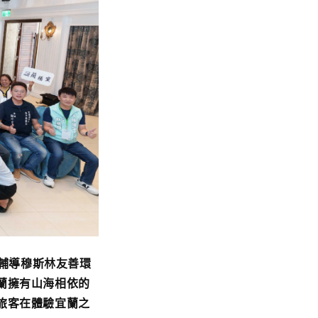
輔導穆斯林友善環
蘭擁有山海相依的
旅客在體驗宜蘭之