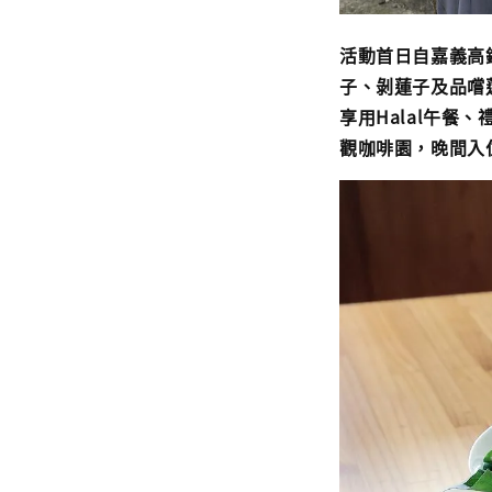
活動首日自嘉義高
子、剝蓮子及品嚐
享用Halal午
觀咖啡園，晚間入住