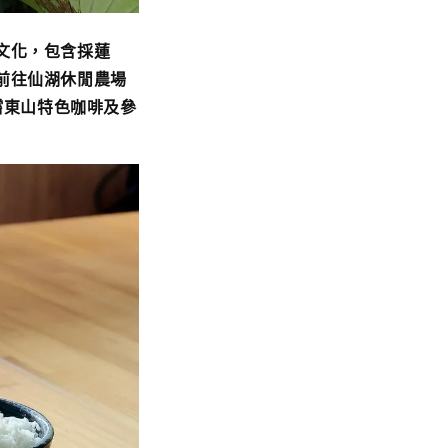
文化，包含採蓮
前往仙湖休閒農場
嚐東山特色咖啡及參