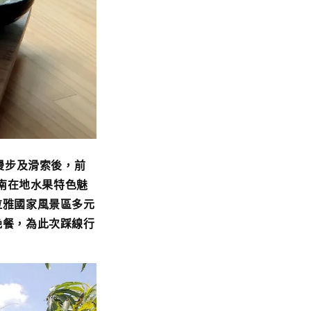
空漫步及滑索後，前
南在地水果特色魅
拉雅國家風景區多元
晚餐，為此次踩線行