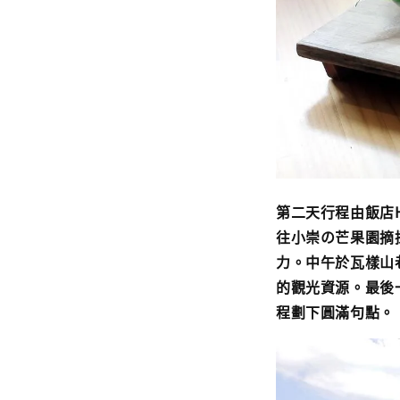
第二天行程由飯店H
往小崇の芒果園摘
力。中午於瓦樣山
的觀光資源。最後
程劃下圓滿句點。