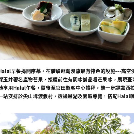
alal早餐揭開序幕，在體驗趣淘漫旅最有特色的設施---高
採玉井著名產物芒果，接續前往有間冰舖品嚐芒果冰，展現臺
巷享用Halal午餐，隨後至官田遊客中心禮拜，進一步認識西
一站安排於尖山埤渡假村，透過遊湖及園區導覽，搭配Halal