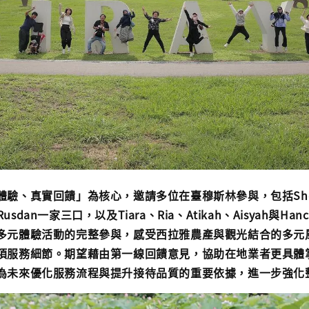
驗、真實回饋」為核心，邀請多位在臺穆斯林參與，包括Sherl
與Rusdan一家三口，以及Tiara、Ria、Atikah、Aisyah與Ha
多元體驗活動的完整參與，感受西拉雅農產與觀光結合的多元
項服務細節。期望藉由第一線回饋意見，協助在地業者更具體
為未來優化服務流程與提升接待品質的重要依據，進一步強化