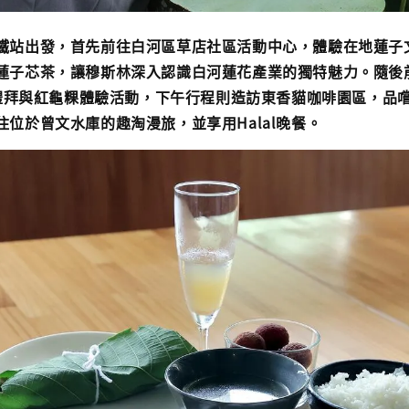
鐵站出發，首先前往白河區草店社區活動中心，體驗在地蓮子
蓮子芯茶，讓穆斯林深入認識白河蓮花產業的獨特魅力。隨後
餐、禮拜與紅龜粿體驗活動，下午行程則造訪東香貓咖啡園區，品
位於曾文水庫的趣淘漫旅，並享用Halal晚餐。