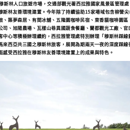
億穆斯林人口旅遊市場，交通部觀光署西拉雅國家風景區管理處
穆斯林友善環境建置。今年除了持續協助15家場域包含柳營尖
旅、築夢森居、有間冰舖、五隆園咖啡民宿、東香貓咖啡園區
公司、旭陽農場、瓦樣山巷異國蔬食餐廳、蘭都觀光工廠、官
客中心等積極辦理續約，西拉雅管理處特別辦理「穆斯林踩線
馬來西亞共三國之穆斯林旅客，展開為期兩天一夜的深度踩線
面感受西拉雅在穆斯林友善環境建置上的成果與特色。