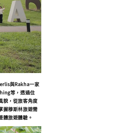
is與Rakha一家
nching等，透過住
風貌，從旅客角度
掌握穆斯林旅遊需
整體旅遊體驗。