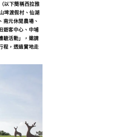
（以下簡稱西拉雅
山埤渡假村、仙湖
、南元休閒農場、
田遊客中心、中埔
體驗活動」，邀請
行程，透過實地走